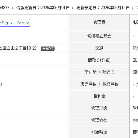
4833 /
情報更新日：2026年06月01日 /
更新予定日：2026年06月15日 /
管理費
4,
シミュレーション
修繕積立基金
-
区白山２丁目10-23
交通
筑
間取り(詳細)
2L
所在階 / 階建て
6階
)
販売戸数 / 棟総戸数
- 
権利金
-
管理形態
管
管理会社
㈱
引渡時期
即