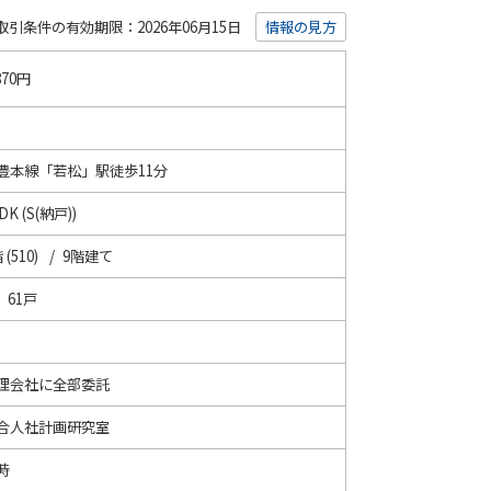
取引条件の有効期限：2026年06月15日
情報の見方
870円
豊本線「若松」駅徒歩11分
DK (S(納戸))
 (510) / 9階建て
/ 61戸
理会社に全部委託
合人社計画研究室
時