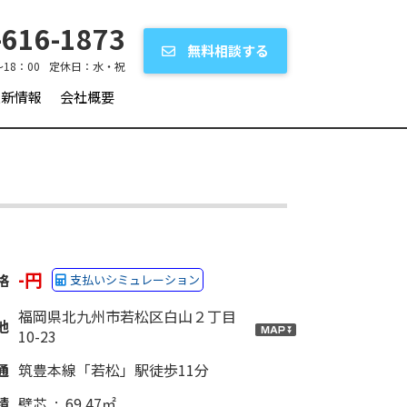
616-1873
無料相談する
～18：00
定休日：
水・祝
更新情報
会社概要
-円
格
支払いシミュレーション
福岡県北九州市若松区白山２丁目
地
10-23
通
筑豊本線「若松」駅徒歩11分
積
壁芯 : 69.47㎡