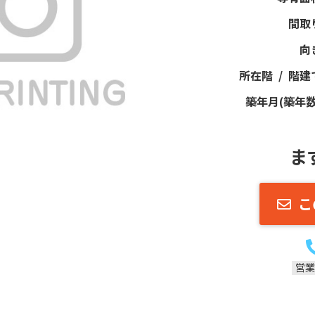
間取
向
所在階 / 階建
築年月(築年数
ま
こ
営業