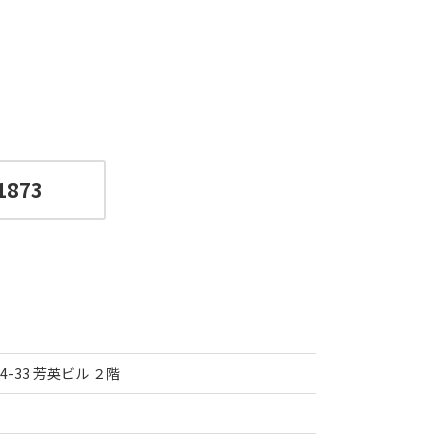
1873
33 芳英ビル ２階