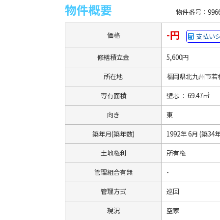
物件概要
物件番号：9966
-円
価格
支払い
修繕積立金
5,600円
所在地
福岡県北九州市若松
専有面積
壁芯 : 69.47㎡
向き
東
築年月(築年数)
1992年 6月 (築34年
土地権利
所有権
管理組合有無
-
管理方式
巡回
現況
空家