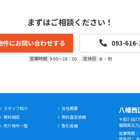
まずはご相談ください！
物件にお問い合わせする
093-616-
営業時間
定休日
9:00～18：00
水・祝
スタッフ紹介
会社概要
八幡西
無料相談
無料査定依頼
〒807-0077
福岡県北九
売り物件一覧
取引実績
営業時間： 9
定休日： 