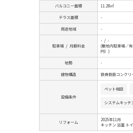
バルコニー面積
11.28㎡
テラス面積
-
用途地域
-
- / -
駐車場 / 月額料金
(敷地内駐車場／有※
円）)
地勢
-
建物構造
鉄骨鉄筋コンクリ
ペット相談
設備条件
システムキッチ
2025年11月
リフォーム
キッチン 浴室 トイ