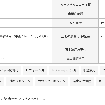
ルーフバルコニー面積
-
専用庭面積
-
取引態様
仲
継承可（平面：No.14：月額7,000
土地の敷金 / 保証金
-
国土法届出要否
-
ート
建築確認番号
-
ペット飼育可
リフォーム済
リノベーション済
眺望良好
ン
対面式キッチン
カウンターキッチン
温水洗浄便座
オー
レ 壁 床 全室 フルリノベーション