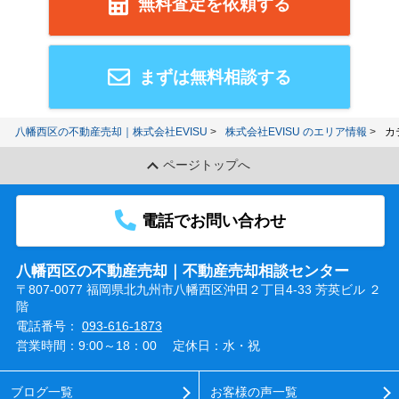
無料査定を依頼する
まずは無料相談する
八幡西区の不動産売却｜株式会社EVISU
株式会社EVISU のエリア情報
カ
ページトップへ
電話でお問い合わせ
八幡西区の不動産売却｜不動産売却相談センター
〒807-0077 福岡県北九州市八幡西区沖田２丁目4-33 芳英ビル ２
階
電話番号：
093-616-1873
営業時間：9:00～18：00
定休日：水・祝
ブログ一覧
お客様の声一覧