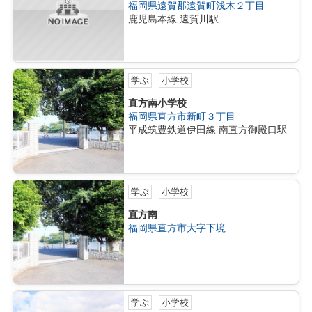
福岡県遠賀郡遠賀町浅木２丁目
鹿児島本線 遠賀川駅
学ぶ
小学校
直方南小学校
福岡県直方市新町３丁目
平成筑豊鉄道伊田線 南直方御殿口駅
学ぶ
小学校
直方南
福岡県直方市大字下境
学ぶ
小学校