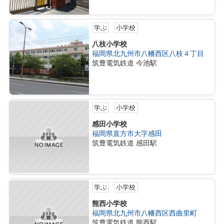
学ぶ
小学校
八枝小学校
福岡県北九州市八幡西区八枝４丁目
筑豊電気鉄道 今池駅
学ぶ
小学校
感田小学校
福岡県直方市大字感田
筑豊電気鉄道 感田駅
学ぶ
小学校
熊西小学校
福岡県北九州市八幡西区西曲里町
筑豊電気鉄道 熊西駅