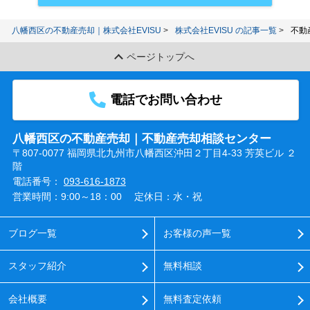
八幡西区の不動産売却｜株式会社EVISU
株式会社EVISU の記事一覧
不動
ページトップへ
電話でお問い合わせ
八幡西区の不動産売却｜不動産売却相談センター
〒807-0077 福岡県北九州市八幡西区沖田２丁目4-33 芳英ビル ２
階
電話番号：
093-616-1873
営業時間：9:00～18：00
定休日：水・祝
ブログ一覧
お客様の声一覧
スタッフ紹介
無料相談
会社概要
無料査定依頼