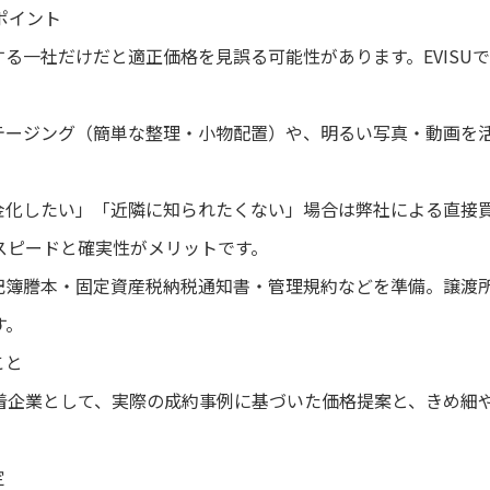
ポイント
する一社だけだと適正価格を見誤る可能性があります。EVISU
ステージング（簡単な整理・小物配置）や、明るい写真・動画を
現金化したい」「近隣に知られたくない」場合は弊社による直接
スピードと確実性がメリットです。
登記簿謄本・固定資産税納税通知書・管理規約などを準備。譲渡
す。
こと
着企業として、実際の成約事例に基づいた価格提案と、きめ細
定