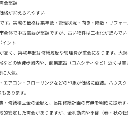
で需要堅調
と価格が抑えられやすい
均値です。実際の価格は築年数・管理状況・向き・階数・リフォ
北九州市全体で中古需要が堅調ですが、古い物件は二極化が進んで
ポイント
評価が高く、築40年超は修繕履歴や管理費が重要になります。大
折尾などの駅徒歩圏内や、商業施設（コムシティなど）近くは買
帯に人気。
回り・エアコン・フローリングなどの印象が価格に直結。ハウス
スもあります。
理費・修繕積立金の金額と、長期修繕計画の有無を明確に提示す
は比較的安定した需要がありますが、金利動向や季節（春・秋の