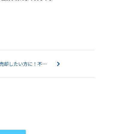
北九州市で不動産を早く売却したい方に！不動産が売れない原因と改善案とは？...